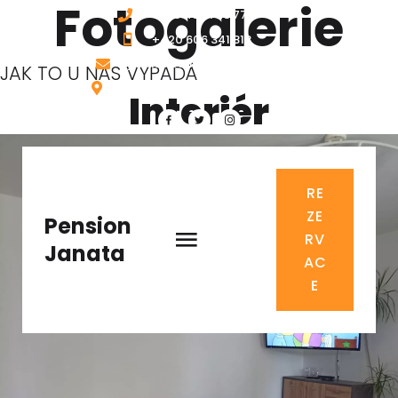
Fotogalerie
+420 482 723 775
+420 606 341 818
janata.pension@volny.cz
JAK TO U NÁS VYPADÁ
Hradební 375, Hrádek nad Nisou
Interiér
RE
ZE
Pension
RV
Janata
AC
E